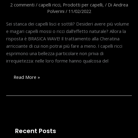
2 commenti
/
capelli ricci
,
Prodotti per capelli,
/ Di
Andrea
Polverini
/
11/02/2022
Sei stanca dei capelli lisci e sottili? Desideri avere più volume
e magari capelli mossi o ricci dall’effetto naturale? Allora la
risposta è BRASICA WAVE! Il trattamento alla Cheratina
arricciante di cui non potrai più fare a meno. I capelli ricci
esprimono una bellezza particolare non priva di
irrequietezza: nelle loro forme hanno qualcosa del
CAPELLI
Read More »
RICCI
E
MOSSO
NATURALE
Recent Posts