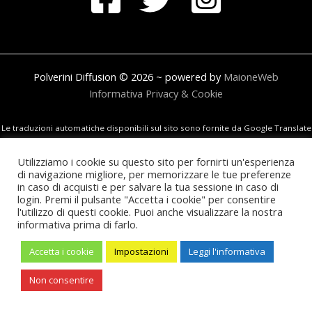
Polverini Diffusion © 2026 ~ powered by
MaioneWeb
Informativa Privacy & Cookie
Le traduzioni automatiche disponibili sul sito sono fornite da Google Translate
e non sono in alcun modo revisionate o controllate.
Utilizziamo i cookie su questo sito per fornirti un'esperienza
di navigazione migliore, per memorizzare le tue preferenze
in caso di acquisti e per salvare la tua sessione in caso di
login. Premi il pulsante "Accetta i cookie" per consentire
l'utilizzo di questi cookie. Puoi anche visualizzare la nostra
informativa prima di farlo.
Accetta i cookie
Impostazioni
Leggi l'informativa
Non consentire