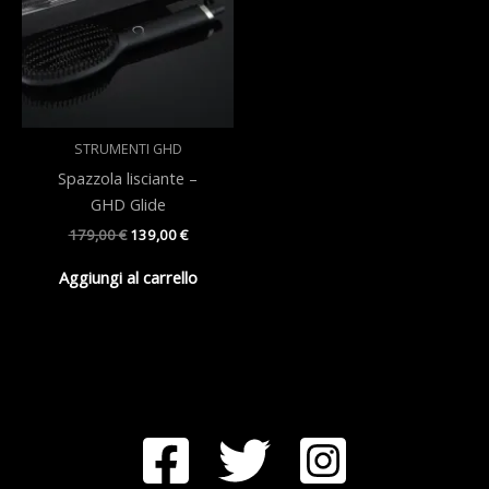
STRUMENTI GHD
Spazzola lisciante –
GHD Glide
Il
Il
179,00
€
139,00
€
prezzo
prezzo
originale
attuale
Aggiungi al carrello
era:
è:
179,00 €.
139,00 €.