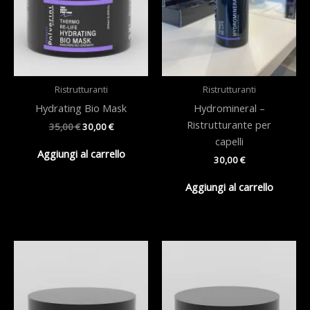
Ristrutturanti
Ristrutturanti
Hydrating Bio Mask
Hydromineral –
Ristrutturante per
Il
Il
35,00
€
30,00
€
prezzo
prezzo
capelli
originale
attuale
Aggiungi al carrello
30,00
€
era:
è:
35,00 €.
30,00 €.
Aggiungi al carrello