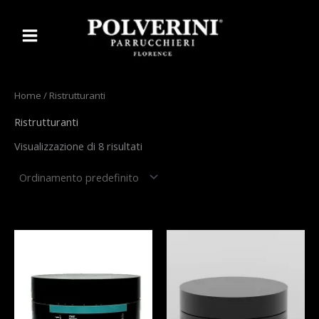
Vai
al
contenuto
Home
/ Ristrutturanti
Ristrutturanti
Visualizzazione di 8 risultati